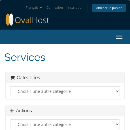
Français
Connexion
Inscription
Afficher le panier
Bascu
la
navig
Services
Catégories
Actions