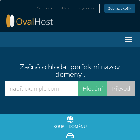
Čeština
Přihlášení
Registrace
Zobrazit košík
Přep
navig
Začněte hledat perfektní název
domény...
KOUPIT DOMÉNU